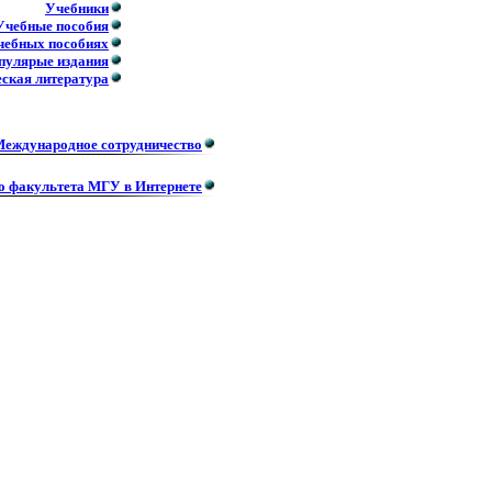
Учебники
Учебные пособия
учебных пособиях
пулярые издания
ская литература
еждународное сотрудничество
о факультета МГУ в Интернете