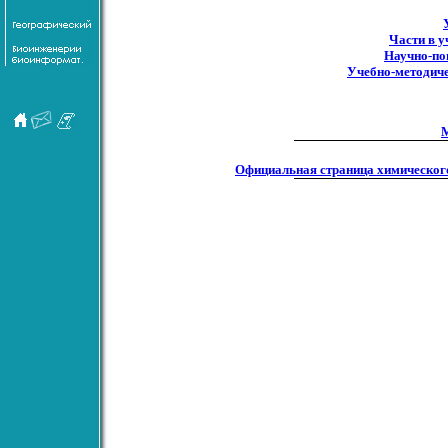
Части в 
Научно-по
Учебно-методиче
М
Официальная страница химическог